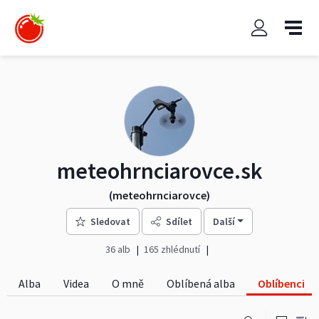
meteohrnciarovce.sk
(meteohrnciarovce)
Sledovat
Sdílet
Další
36 alb
165 zhlédnutí
Alba
Videa
O mně
Oblíbená alba
Oblíbenci